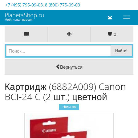
+7 (495) 795-09-03
,
8 (800) 775-09-03
PlanetaShop.ru
Toggl
Мобильная версия
naviga
0
Вернуться
Картридж (6882A009) Canon
BCI-24 C (2 шт.) цветной
Новинка