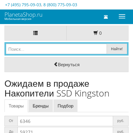
+7 (495) 795-09-03
,
8 (800) 775-09-03
PlanetaShop.ru
Toggl
Мобильная версия
naviga
0
Вернуться
Ожидаем в продаже
Накопители SSD Kingston
Товары
Бренды
Подбор
От
руб.
До
руб.