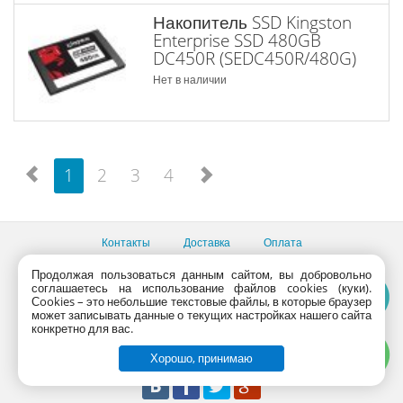
Накопитель SSD Kingston
Enterprise SSD 480GB
DC450R (SEDC450R/480G)
Нет в наличии
1
2
3
4
Контакты
Доставка
Оплата
Все пункты выдачи
Продолжая пользоваться данным сайтом, вы добровольно
соглашаетесь на использование файлов cookies (куки).
Консультации продавцов по телефону:
+7 (495) 795-09-03,
Сookies – это небольшие текстовые файлы, в которые браузер
+7 (800) 775-09-03
может записывать данные о текущих настройках нашего сайта
PlanetaShop.ru © 2000 - 2017 | Все права защищены
конкретно для вас.
Хорошо, принимаю