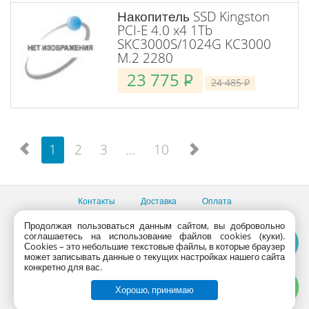
Накопитель SSD Kingston
PCI-E 4.0 x4 1Tb
SKC3000S/1024G KC3000
M.2 2280
23 775
P
24 485
P
1
2
3
...
10
Контакты
Доставка
Оплата
Все пункты выдачи
Продолжая пользоваться данным сайтом, вы добровольно
соглашаетесь на использование файлов cookies (куки).
Консультации продавцов по телефону:
+7 (495) 795-09-03,
Сookies – это небольшие текстовые файлы, в которые браузер
+7 (800) 775-09-03
может записывать данные о текущих настройках нашего сайта
PlanetaShop.ru © 2000 - 2017 | Все права защищены
конкретно для вас.
Хорошо, принимаю