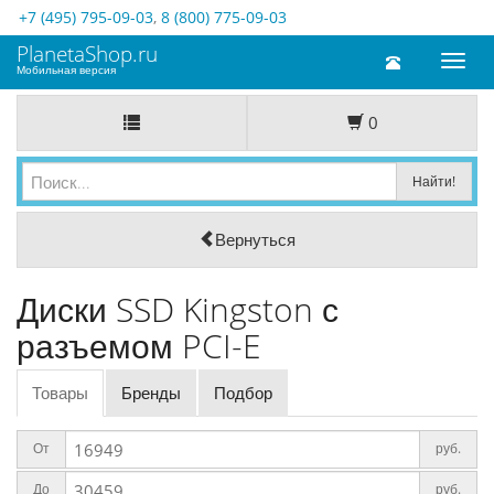
+7 (495) 795-09-03
,
8 (800) 775-09-03
PlanetaShop.ru
Toggl
Мобильная версия
naviga
0
Вернуться
Диски SSD Kingston с
разъемом PCI-E
Товары
Бренды
Подбор
От
руб.
До
руб.