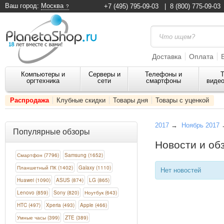
Ваш город:
Москва
+7 (495) 795-09-03
|
8 (800) 775-09-03
Доставка
Оплата
Компьютеры и
Серверы и
Телефоны и
Т
оргтехника
сети
смартфоны
видео
Распродажа
Клубные скидки
Товары дня
Товары с уценкой
2017
→
Ноябрь 2017
→
Популярные обзоры
Новости и об
Смартфон (7796)
Samsung (1652)
Планшетный ПК (1402)
Galaxy (1110)
Нет новостей
Huawei (1090)
ASUS (874)
LG (865)
Lenovo (859)
Sony (820)
Ноутбук (643)
HTC (497)
Xperia (493)
Apple (466)
Умные часы (399)
ZTE (389)