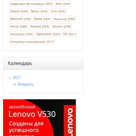
Цифровая фотокамера (353)
Acer (346)
Xiaomi (336)
Meizu (335)
One (302)
Microsoft (299)
Nokia (294)
Монитор (293)
Honor (286)
Ascend (284)
Iphone (258)
Ультрабук (254)
Highscreen (223)
HP (221)
Ультрабук-трансформер (217)
Календарь
2017
Февраль