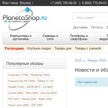
Ваш город:
Москва
+7 (495) 795-09-03
|
8 (800) 775-09-03
Доставка
Оплата
Компьютеры и
Серверы и
Телефоны и
Т
оргтехника
сети
смартфоны
видео
Распродажа
Клубные скидки
Товары дня
Товары с уценкой
2018
→
Январь 2018
→
Популярные обзоры
Новости и об
Смартфон (7796)
Samsung (1652)
Планшетный ПК (1402)
Galaxy (1110)
Нет новостей
Huawei (1090)
ASUS (874)
LG (865)
Lenovo (859)
Sony (820)
Ноутбук (643)
HTC (497)
Xperia (493)
Apple (466)
Умные часы (399)
ZTE (389)