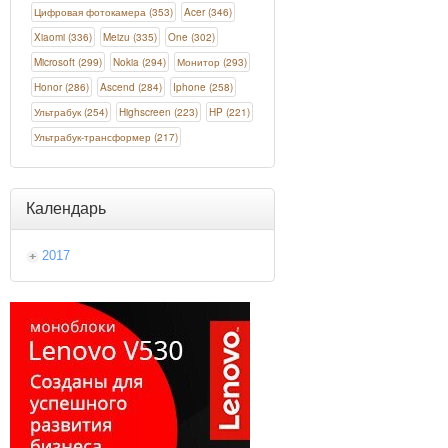
Цифровая фотокамера (353)
Acer (346)
Xiaomi (336)
Meizu (335)
One (302)
Microsoft (299)
Nokia (294)
Монитор (293)
Honor (286)
Ascend (284)
Iphone (258)
Ультрабук (254)
Highscreen (223)
HP (221)
Ультрабук-трансформер (217)
Календарь
2017