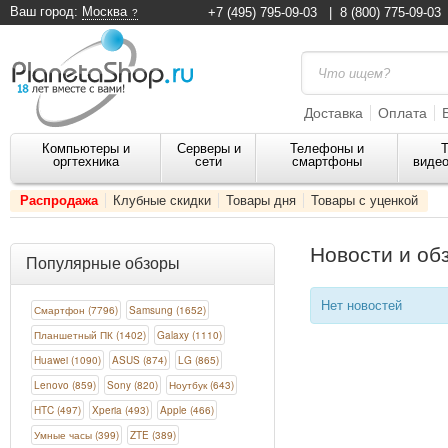
Ваш город:
Москва
+7 (495) 795-09-03
|
8 (800) 775-09-03
Доставка
Оплата
Компьютеры и
Серверы и
Телефоны и
Т
оргтехника
сети
смартфоны
видео
Распродажа
Клубные скидки
Товары дня
Товары с уценкой
Новости и об
Популярные обзоры
Нет новостей
Смартфон (7796)
Samsung (1652)
Планшетный ПК (1402)
Galaxy (1110)
Huawei (1090)
ASUS (874)
LG (865)
Lenovo (859)
Sony (820)
Ноутбук (643)
HTC (497)
Xperia (493)
Apple (466)
Умные часы (399)
ZTE (389)