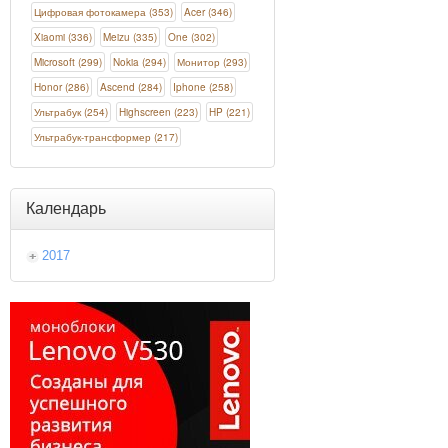
Цифровая фотокамера (353)
Acer (346)
Xiaomi (336)
Meizu (335)
One (302)
Microsoft (299)
Nokia (294)
Монитор (293)
Honor (286)
Ascend (284)
Iphone (258)
Ультрабук (254)
Highscreen (223)
HP (221)
Ультрабук-трансформер (217)
Календарь
2017